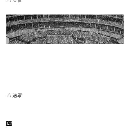
△ 实景
△ 速写
02