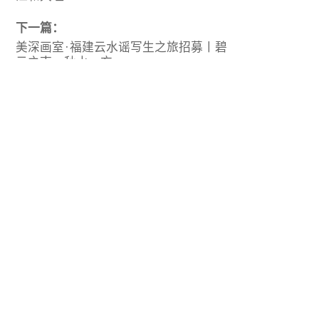
下一篇：
美深画室·福建云水谣写生之旅招募丨碧
云之南，秋水一方
推荐阅读
『 美深之星Vol.93 』