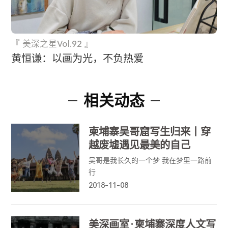
『 美深之星Vol.92 』
黄恒谦：以画为光，不负热爱
相关动态
柬埔寨吴哥窟写生归来丨穿
越废墟遇见最美的自己
吴哥是我长久的一个梦 我在梦里一路前
行
2018-11-08
美深画室·柬埔寨深度人文写