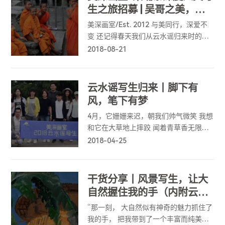
生之旅招募 | 吴哥之美，十
月绽放
美深画室/Est. 2012 与美同行，深爱不
变 还记得春天我们从云水谣归来时的约
定吗 “能走多远，就走多远” 心灵抵达的
2018-08-21
地方 总有一天，脚步也会抵达 每一个旅
行写生目的地 都是在给自己一个机会 去
迎接更美的绽放
云水谣写生归来丨脚下有
风，笔下有梦
4月，它姗姗来迟，朝我们帅气微笑 我想
和它在大草地上摔跤 闻着青草香无限遐
想 端起酒杯与风一起胡乱作画
2018-04-25
干货分享丨风景写生，让大
自然握住我的手（内附云水
谣写生范画）
“那一刻， 大自然似有神奇的魅力抓住了
我的手， 把我带到了一个丰富而纯美的