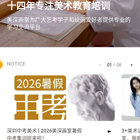
十四年专注美术教育培训
美深画室为广大艺考学子和绘画爱好者提供专业的
学习交流平台
NOTICE
01
/
08
深圳中考美术 | 2026美深画室暑假
3+美
中考集训班来啦！
变，我