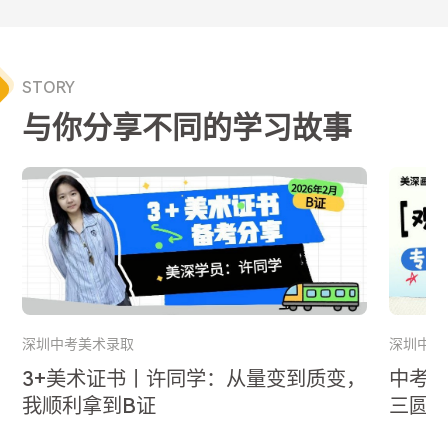
STORY
与你分享不同的学习故事
深圳中考美术录取
深圳中考
3+美术证书丨许同学：从量变到质变，
中考
我顺利拿到B证
三圆