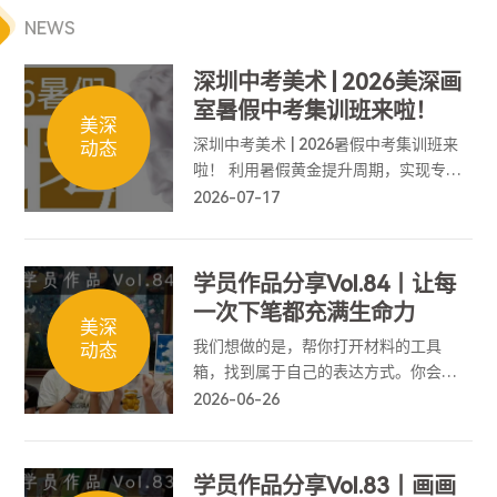
NEWS
深圳中考美术 | 2026美深画
室暑假中考集训班来啦！
美深
深圳中考美术 | 2026暑假中考集训班来
动态
啦！ 利用暑假黄金提升周期，实现专业
能力弯道超车，为中考美术筑牢基础、
2026-07-17
冲刺高分！
学员作品分享Vol.84丨让每
一次下笔都充满生命力
美深
我们想做的是，帮你打开材料的工具
动态
箱，找到属于自己的表达方式。你会懂
得如何拥抱意外，如何精准控制情绪的
2026-06-26
抵达，让每一次下笔都充满生命力。
学员作品分享Vol.83丨画画