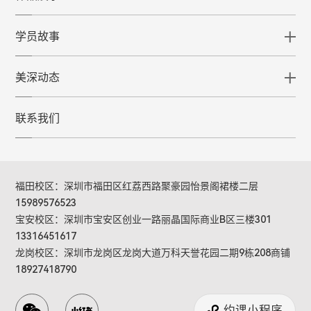
学员故事
美深动态
联系我们
福田校区：深圳市福田区红荔西路聚豪园怡景阁裙楼二层
15989576523
宝安校区：深圳市宝安区创业一路丽晶国际商业B区三楼301
13316451617
龙岗校区：深圳市龙岗区龙岗大道万科天誉花园二期9栋208商铺
18927418790
约课小程序