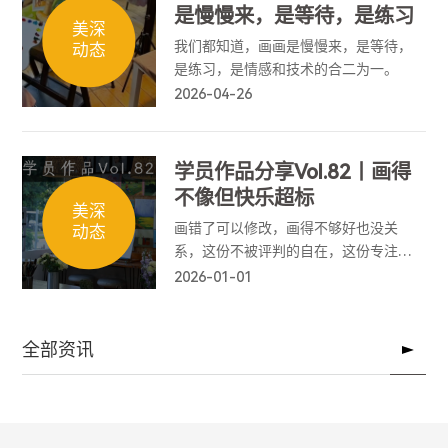
是慢慢来，是等待，是练习
美深
我们都知道，画画是慢慢来，是等待，
动态
是练习，是情感和技术的合二为一。
2026-04-26
学员作品分享Vol.82丨画得
不像但快乐超标
美深
画错了可以修改，画得不够好也没关
动态
系，这份不被评判的自在，这份专注于
当下的平静，就是它最珍贵的意义。
2026-01-01
全部资讯