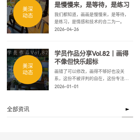
是慢慢来，是等待，是练习
美深
我们都知道，画画是慢慢来，是等待，
动态
是练习，是情感和技术的合二为一。
2026-04-26
学员作品分享Vol.82丨画得
不像但快乐超标
美深
画错了可以修改，画得不够好也没关
动态
系，这份不被评判的自在，这份专注于
当下的平静，就是它最珍贵的意义。
2026-01-01
全部资讯