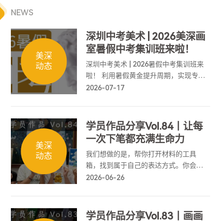
NEWS
深圳中考美术 | 2026美深画
室暑假中考集训班来啦！
美深
深圳中考美术 | 2026暑假中考集训班来
动态
啦！ 利用暑假黄金提升周期，实现专业
能力弯道超车，为中考美术筑牢基础、
2026-07-17
冲刺高分！
学员作品分享Vol.84丨让每
一次下笔都充满生命力
美深
我们想做的是，帮你打开材料的工具
动态
箱，找到属于自己的表达方式。你会懂
得如何拥抱意外，如何精准控制情绪的
2026-06-26
抵达，让每一次下笔都充满生命力。
学员作品分享Vol.83丨画画