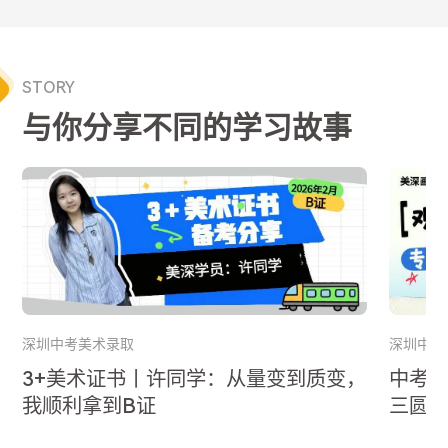
STORY
与你分享不同的学习故事
深圳中考美术录取
深圳中考
3+美术证书丨许同学：从量变到质变，
中考
我顺利拿到B证
三圆