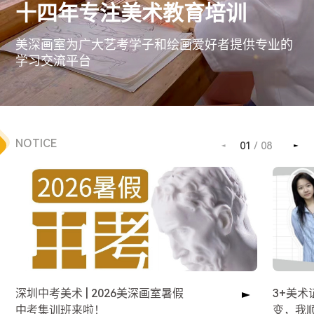
十四年专注美术教育培训
美深画室为广大艺考学子和绘画爱好者提供专业的
学习交流平台
NOTICE
01
/
08
深圳中考美术 | 2026美深画室暑假
3+美
中考集训班来啦！
变，我