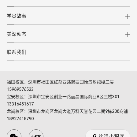
学员故事
美深动态
联系我们
福田校区：深圳市福田区红荔西路聚豪园怡景阁裙楼二层
15989576523
宝安校区：深圳市宝安区创业一路丽晶国际商业B区三楼301
13316451617
龙岗校区：深圳市龙岗区龙岗大道万科天誉花园二期9栋208商铺
18927418790
约课小程序