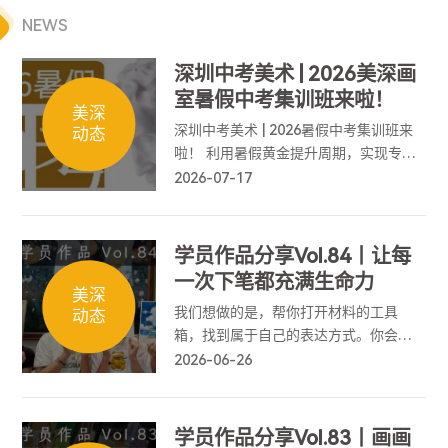
NEWS
深圳中考美术 | 2026美深画
室暑假中考集训班来啦！
美深
深圳中考美术 | 2026暑假中考集训班来
动态
啦！ 利用暑假黄金提升周期，实现专业
能力弯道超车，为中考美术筑牢基础、
2026-07-17
冲刺高分！
学员作品分享Vol.84丨让每
一次下笔都充满生命力
美深
我们想做的是，帮你打开材料的工具
动态
箱，找到属于自己的表达方式。你会懂
得如何拥抱意外，如何精准控制情绪的
2026-06-26
抵达，让每一次下笔都充满生命力。
学员作品分享Vol.83丨画画