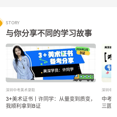
STORY
与你分享不同的学习故事
深圳中考美术录取
深圳中考
3+美术证书丨许同学：从量变到质变，
中考
我顺利拿到B证
三圆