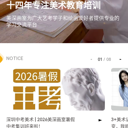
十四年专注美术教育培训
美深画室为广大艺考学子和绘画爱好者提供专业的
学习交流平台
NOTICE
01
/
08
深圳中考美术 | 2026美深画室暑假
3+美
中考集训班来啦！
变，我