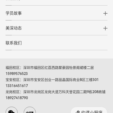
学员故事
美深动态
联系我们
福田校区：深圳市福田区红荔西路聚豪园怡景阁裙楼二层
15989576523
宝安校区：深圳市宝安区创业一路丽晶国际商业B区三楼301
13316451617
龙岗校区：深圳市龙岗区龙岗大道万科天誉花园二期9栋208商铺
18927418790
约课小程序