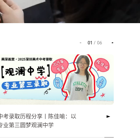
01
/
06
中考录取历程分享丨陈佳喻：以
中考录
专业第三圆梦观澜中学
美术路
月西乡