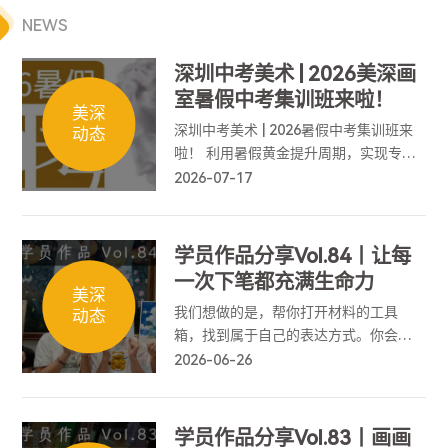
NEWS
深圳中考美术 | 2026美深画
室暑假中考集训班来啦！
美深
深圳中考美术 | 2026暑假中考集训班来
动态
啦！ 利用暑假黄金提升周期，实现专业
能力弯道超车，为中考美术筑牢基础、
2026-07-17
冲刺高分！
学员作品分享Vol.84丨让每
一次下笔都充满生命力
美深
我们想做的是，帮你打开材料的工具
动态
箱，找到属于自己的表达方式。你会懂
得如何拥抱意外，如何精准控制情绪的
2026-06-26
抵达，让每一次下笔都充满生命力。
学员作品分享Vol.83丨画画