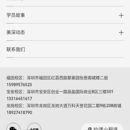
学员故事
美深动态
联系我们
福田校区：深圳市福田区红荔西路聚豪园怡景阁裙楼二层
15989576523
宝安校区：深圳市宝安区创业一路丽晶国际商业B区三楼301
13316451617
龙岗校区：深圳市龙岗区龙岗大道万科天誉花园二期9栋208商铺
18927418790
约课小程序