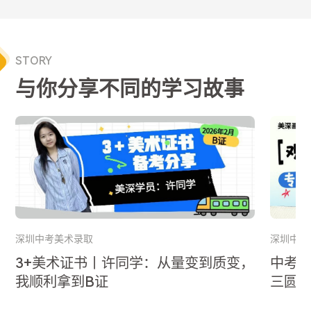
STORY
与你分享不同的学习故事
深圳中考美术录取
深圳中考
3+美术证书丨许同学：从量变到质变，
中考
我顺利拿到B证
三圆