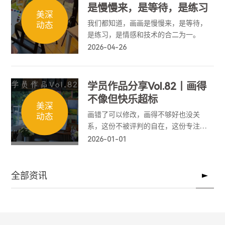
是慢慢来，是等待，是练习
美深
我们都知道，画画是慢慢来，是等待，
动态
是练习，是情感和技术的合二为一。
2026-04-26
学员作品分享Vol.82丨画得
不像但快乐超标
美深
画错了可以修改，画得不够好也没关
动态
系，这份不被评判的自在，这份专注于
当下的平静，就是它最珍贵的意义。
2026-01-01
全部资讯