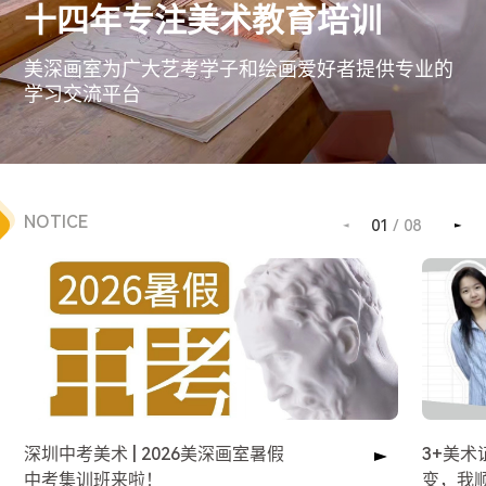
十四年专注美术教育培训
美深画室为广大艺考学子和绘画爱好者提供专业的
学习交流平台
NOTICE
01
/
08
深圳中考美术 | 2026美深画室暑假
3+美
中考集训班来啦！
变，我