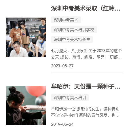
大家理清思路。
深圳中考美术录取（红岭中学总分第二）丨李昱：从兴趣出发，以画笔圆梦！
深圳中考美术
深圳中考美术培训学校
深圳中考美术特长生
七月流火，八月烁金 关于2023年的这个
夏天 成长、热情、绚烂、明亮 一切都充
满了努力和感动 仿佛夏天和梦想化身容
2023-08-27
器 装满了少年们炽烈的魔力 欣喜见证努
力的结果 今天给大家分享的是2023届中
考生、来自美深画室宝安校区的李昱同
牟昭伊：天份是一颗种子，用汗水灌溉！
学。 她在今年的深圳市中考美术自主招
生中，以总分第二的优异成绩被梦校
深圳中考美术培训
「红岭中学」录取。
牟昭伊是一位很特别的女生，这种特别
不仅仅是指她作画时的意气风发，也不
单是指画面中的大气磅礴，而是她骨子
2019-05-24
里透露着一种单纯的可爱和幽默。这也