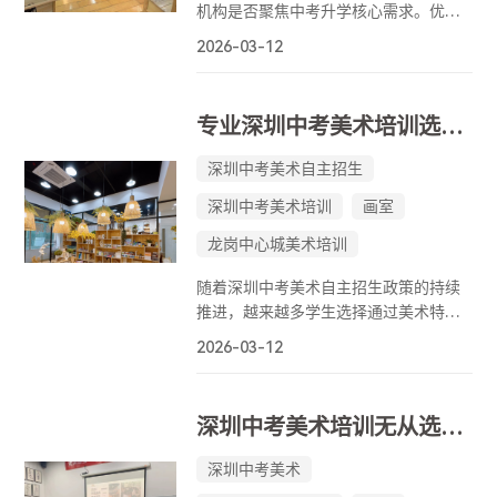
机构是否聚焦中考升学核心需求。优质
的培训机构会围绕素描、速写、色彩三
2026-03-12
大主干科目展开教学，同时针对目标顶
尖艺术院校的考生提供校考专项拓展，
比如设计基础、创作构图等内容，还会
专业深圳中考美术培训选哪家？这家针对性教学提效快
配套艺术鉴赏、模拟考试、报考指导等
辅助课程。
深圳中考美术自主招生
深圳中考美术培训
画室
龙岗中心城美术培训
随着深圳中考美术自主招生政策的持续
推进，越来越多学生选择通过美术特长
升入理想高中。专业、系统且高效的美
2026-03-12
术培训，成为许多家庭关注的焦点。尤
其是在素描、色彩、速写等核心科目
上，学生需具备扎实的基本功和较强的
深圳中考美术培训无从选择？不妨看看这家画室！
应试能力，才能在激烈竞争中脱颖而
出。
深圳中考美术