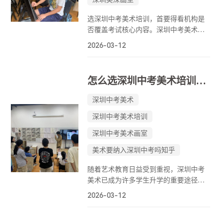
选深圳中考美术培训，首要得看机构是
否覆盖考试核心内容。深圳中考美术考
察素描、色彩、速写三大主干科目。 以
2026-03-12
素描为例，需包含几何形体、静物素描
教学内容，重点训练造型准确性、明暗
关系等能力；
怎么选深圳中考美术培训呢？口碑好的更放心
深圳中考美术
深圳中考美术培训
深圳中考美术画室
美术要纳入深圳中考吗知乎
随着艺术教育日益受到重视，深圳中考
美术已成为许多学生升学的重要途径。
美术类考试不仅考查学生的绘画基本
2026-03-12
功，还注重创意表达与审美能力。选择
一家靠谱的培训画室，对提升成绩、顺