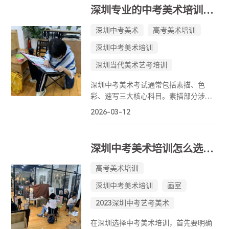
利通过自主招生至关重要。面对市场上
深圳专业的中考美术培训：针对性教学，助力升学
众多的画室，许多家长和学生感到迷
茫，不知如何选择。
深圳中考美术
高考美术培训
深圳中考美术培训
深圳当代美术艺考培训
深圳中考美术考试通常包括素描、色
彩、速写三大核心科目。素描部分涉及
几何形体、静物、石膏头像及真人头像
2026-03-12
等，注重造型准确性与空间感的表现；
色彩科目以静物、风景和头像为主，强
调色彩关系与画面氛围的营造；速写则
深圳中考美术培训怎么选？高性价比画室挑选指南！
涵盖人物动态、场景组合及命题创作，
重点考察学生的动态捕捉与故事表达能
高考美术培训
力。部分顶尖院校校考还可能涉及设计
深圳中考美术培训
画室
基础、创作构图等专项内容。
2023深圳中考艺考美术
在深圳选择中考美术培训，首先要明确