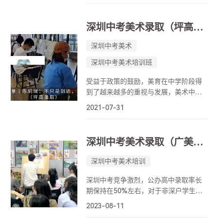
是她在美深三年的学习过程中，一直秉
承着未曾改变的“特别”。十几岁的年
深圳中考美术录取（坪高）丨陈玥瑶：不只是到达，更是梦想的出发！
纪，却有着天马行空的想象和创造力，
同一幅画可以反复画好几遍，精通多个
深圳中考美术
画种，并多次举办个展......这就是牟昭
深圳中考美术培训班
伊。期待她的美国求学之路顺利！
受益于政策的鼓励，美育在中学阶段得
到了越来越多的重视与发展，美术中考
也成为更多同学和家长越发衷心的选
2021-07-31
择。近年来美深参与了数百名学子的美
术中考，见证了他们的努力与收获，同
时我们也在教学过程中碰到过各种各样
深圳中考美术录取（广美附中、盐高）丨奚予涵：披荆斩棘的双offer少女！
的问题，积累了越来越多的经验。我们
根据美深一些被成功录取的优秀学员的
深圳中考美术培训
学习历程，为大家提供一些美术中考的
案例，希望各位同学和家长能从中获取
深圳中考竞争激烈，公办高中录取率长
一些备考经验，从而在美术中考中取得
期保持在50%左右，对于非深户学生来
更好的成绩。
说这个数据会更低。美术自主招生成为
2023-08-11
很多学生升学的重要选择，它不影响中