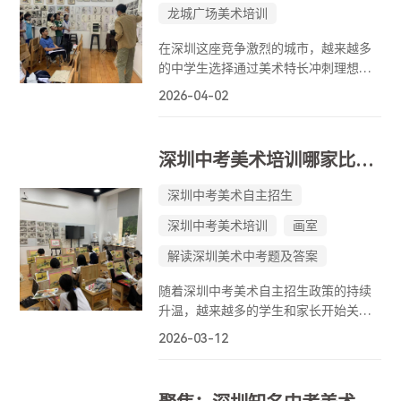
龙城广场美术培训
在深圳这座竞争激烈的城市，越来越多
的中学生选择通过美术特长冲刺理想高
中。但面对市面上林立的画室，很多家
2026-04-02
长和学生犯了难：深圳中学生画室到底
该怎么挑？是看环境、看规模，还是看
宣传？作为一名在美术教育行业摸爬滚
深圳中考美术培训哪家比较好？假期集训优选清单
打多年的从业者，我想说：选一家靠谱
的深圳中学生画室，归根结底看两点
深圳中考美术自主招生
——师资够不够强，成绩够不够硬。而
深圳中考美术培训
画室
在这两方面，美深画室确实给出了让人
信服的答案。
解读深圳美术中考题及答案
随着深圳中考美术自主招生政策的持续
升温，越来越多的学生和家长开始关注
专业的美术培训。面对市面上众多的画
2026-03-12
室，如何选择一家真正专业、靠谱的机
构成为关键。一家优秀的画室，不仅需
要拥有强大的师资和系统的教学体系，