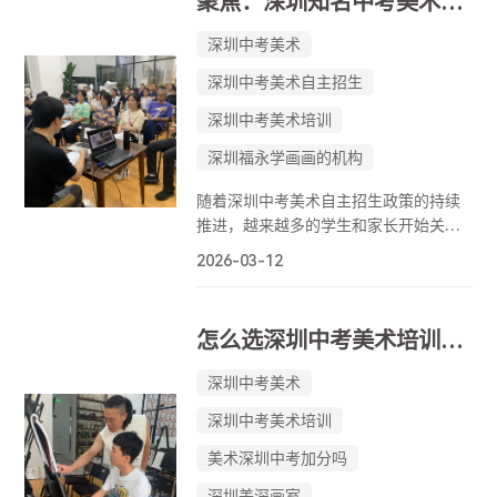
聚焦：深圳知名中考美术培训机构推荐
更要有经得起检验的教学成果。在众多
选择中，美深画室凭借其多年的深耕与
深圳中考美术
显著的业绩，成为了许多家庭的重点考
深圳中考美术自主招生
量对象。
深圳中考美术培训
深圳福永学画画的机构
随着深圳中考美术自主招生政策的持续
推进，越来越多的学生和家长开始关注
专业、高效的美术培训机构。美术中考
2026-03-12
不仅考察学生的绘画基本功，更重视创
意表达和综合艺术素养，因此选择一家
教学体系成熟、师资雄厚的画室显得尤
怎么选深圳中考美术培训呢？从这几点筛选
为重要。在深圳多家知名画室中，美深
画室凭借其多年专注中考美术培训的经
深圳中考美术
验，成为许多家庭的首选。
深圳中考美术培训
美术深圳中考加分吗
深圳美深画室