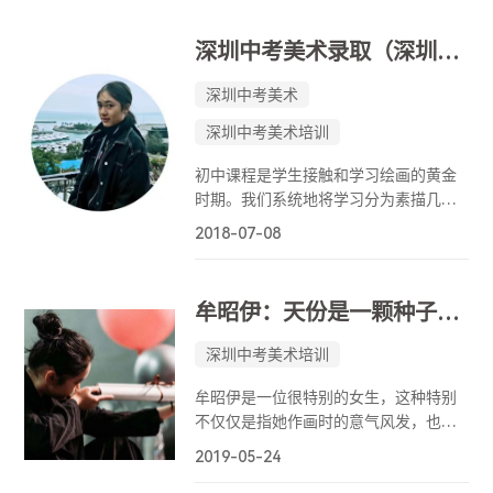
考的志愿填报和录取，对于非深户学生
来说也十分友好（大部分自招学校都没
深圳中考美术录取（深圳美术学校）丨谢宇晴：从零基础到深圳美术学校，老师完整记录下她的中考历程！
有户籍要求）。那么对于打算或已经在
备考自招的学生和家长来说，我们应该
深圳中考美术
做哪些准备？要达到什么样的要求才能
深圳中考美术培训
报考美术自招？每年中考过后，我们都
会从录取学员中挑选若干代表性案例，
初中课程是学生接触和学习绘画的黄金
回顾他们的备考历程，总结他们的经验
时期。我们系统地将学习分为素描几何
得失，探寻他们成功录取背后的独到路
体、素描静物、人物速写和色彩静物等
径。希望借此给正在中考冲刺路上的同
2018-07-08
主要内容。从拿笔、坐姿、排线到空
学和家长一些指引，一些借鉴。
间、质感的表达。从室内写生到户外写
生。在大的课程环境下，我们又根据每
牟昭伊：天份是一颗种子，用汗水灌溉！
个学生的不同特点，找到他的兴趣点。
根据他的兴趣进行针对性的培养和专业
深圳中考美术培训
上的提升。
牟昭伊是一位很特别的女生，这种特别
不仅仅是指她作画时的意气风发，也不
单是指画面中的大气磅礴，而是她骨子
2019-05-24
里透露着一种单纯的可爱和幽默。这也