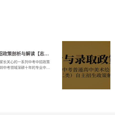
2022年深圳中考中招政策剖析与解读【志愿及录取篇】
家长关心的一系列中考中招政策
圳中考领域深耕十年的专业中考
问题做出系统的剖析与解读，本
深圳中考中招政策报考篇、考试
深圳中考美术绘画类（二类）自
。今天讲深圳中考中招政策的考
023年中考的考生与家长有所帮