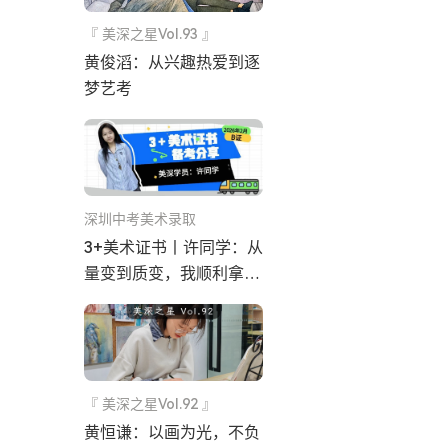
『 美深之星Vol.93 』
黄俊滔：从兴趣热爱到逐
梦艺考
深圳中考美术录取
3+美术证书丨许同学：从
量变到质变，我顺利拿到
B证
『 美深之星Vol.92 』
黄恒谦：以画为光，不负