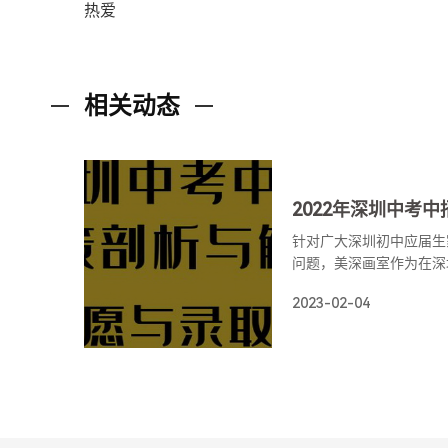
热爱
相关动态
针对广大深圳初中应届生
问题，美深画室作为在深
美术培训机构，将对这些
2023-02-04
系列分为五篇，分别是：
篇、志愿及录取篇；以及
主招生的报考篇与考试篇
试篇，希望对即将参加2
助。