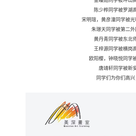
金瞳勋同学被坪山
陈少桦同学被罗湖
宋明瑄，黄彦潼同学被光
朱璟天同学被第二外
黄丹青同学被东北
王梓源同学被横岗
欧阳樱，钟晓悦同学
唐靖轩同学被新
同学们为你们高兴