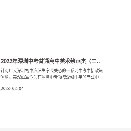
2022年深圳中考普通高中美术绘画类（二类）自主招生政策解读【报考与录取篇】
针对广大深圳初中应届生家长关心的一系列中考中招政策
问题，美深画室作为在深圳中考领域深耕十年的专业中考
美术培训机构，将对这些问题做出系统的剖析与解读，本
2023-02-04
系列分为五篇，分别是：深圳中考中招政策报考篇、考试
篇、录取篇；以及深圳中考美术绘画类（二类）自主招生
的报考篇与考试篇，今天开始讲深圳中考美术绘画类（二
类）自主招生的报考政策，希望对即将参加2023年中考的
考生与家长有所帮助。