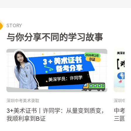
STORY
与你分享不同的学习故事
深圳中考美术录取
深圳中考
3+美术证书丨许同学：从量变到质变，
中考
我顺利拿到B证
三圆