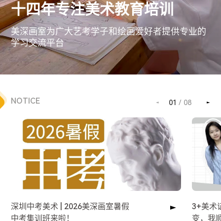
十四年专注美术教育培训
美深画室为广大艺考学子和绘画爱好者提供专业的
学习交流平台
NOTICE
01
/
08
深圳中考美术 | 2026美深画室暑假
3+美
中考集训班来啦！
变，我