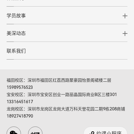
学员故事
美深动态
联系我们
福田校区：深圳市福田区红荔西路聚豪园怡景阁裙楼二层
15989576523
宝安校区：深圳市宝安区创业一路丽晶国际商业B区三楼301
13316451617
龙岗校区：深圳市龙岗区龙岗大道万科天誉花园二期9栋208商铺
18927418790
约课小程序