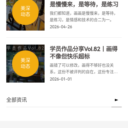
是慢慢来，是等待，是练习
美深
我们都知道，画画是慢慢来，是等待，
动态
是练习，是情感和技术的合二为一。
2026-04-26
学员作品分享Vol.82丨画得
不像但快乐超标
美深
画错了可以修改，画得不够好也没关
动态
系，这份不被评判的自在，这份专注于
当下的平静，就是它最珍贵的意义。
2026-01-01
全部资讯