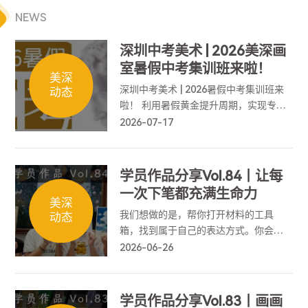
NEWS
深圳中考美术 | 2026美深画
室暑假中考集训班来啦！
美深
深圳中考美术 | 2026暑假中考集训班来
动态
啦！ 利用暑假黄金提升周期，实现专业
能力弯道超车，为中考美术筑牢基础、
2026-07-17
冲刺高分！
学员作品分享Vol.84丨让每
一次下笔都充满生命力
美深
我们想做的是，帮你打开材料的工具
动态
箱，找到属于自己的表达方式。你会懂
得如何拥抱意外，如何精准控制情绪的
2026-06-26
抵达，让每一次下笔都充满生命力。
学员作品分享Vol.83丨画画