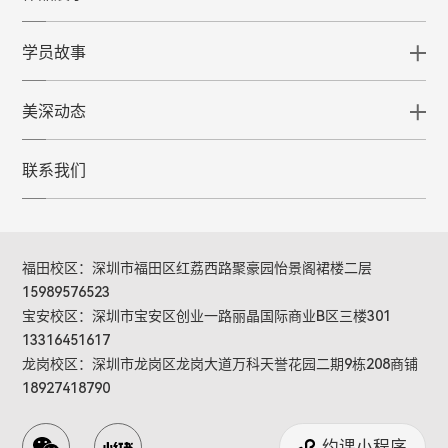
学员故事
美深动态
联系我们
福田校区：深圳市福田区红荔西路聚豪园怡景阁裙楼二层
15989576523
宝安校区：深圳市宝安区创业一路丽晶国际商业B区三楼301
13316451617
龙岗校区：深圳市龙岗区龙岗大道万科天誉花园二期9栋208商铺
18927418790
约课小程序