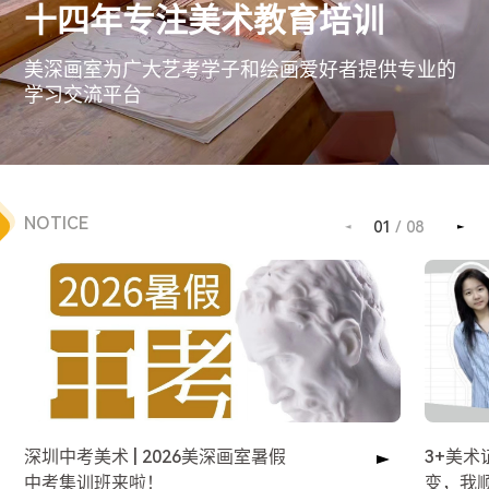
十四年专注美术教育培训
美深画室为广大艺考学子和绘画爱好者提供专业的
学习交流平台
NOTICE
01
/
08
深圳中考美术 | 2026美深画室暑假
3+美
中考集训班来啦！
变，我