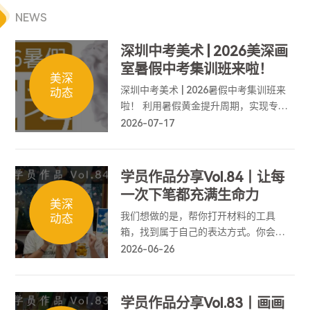
NEWS
深圳中考美术 | 2026美深画
室暑假中考集训班来啦！
美深
深圳中考美术 | 2026暑假中考集训班来
动态
啦！ 利用暑假黄金提升周期，实现专业
能力弯道超车，为中考美术筑牢基础、
2026-07-17
冲刺高分！
学员作品分享Vol.84丨让每
一次下笔都充满生命力
美深
我们想做的是，帮你打开材料的工具
动态
箱，找到属于自己的表达方式。你会懂
得如何拥抱意外，如何精准控制情绪的
2026-06-26
抵达，让每一次下笔都充满生命力。
学员作品分享Vol.83丨画画