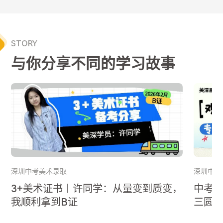
STORY
与你分享不同的学习故事
深圳中考美术录取
深圳中考
3+美术证书丨许同学：从量变到质变，
中考
我顺利拿到B证
三圆